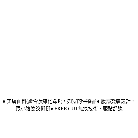
● 美膚面料(蘆薈及維他命E)，如穿的保養品● 腹部雙層設計，
跟小腹婆說掰掰● FREE CUT無痕技術，服貼舒適