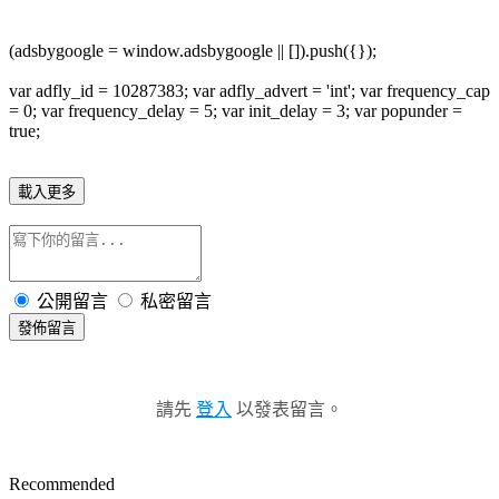
(adsbygoogle = window.adsbygoogle || []).push({});
var adfly_id = 10287383; var adfly_advert = 'int'; var frequency_cap
= 0; var frequency_delay = 5; var init_delay = 3; var popunder =
true;
載入更多
公開留言
私密留言
發佈留言
請先
登入
以發表留言。
Recommended