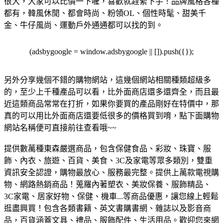
很大，大家可以比價一下喔，喜歡就趕緊下手！品牌風格各種
都有，韓風休閒、都會時尚、粉領OL、個性時髦、甜美千
金、牛仔風尚、運動戶外通通都可以找的到。
(adsbygoogle = window.adsbygoogle || []).push({});
另外分享幾個不錯的購物網站，這幾個網站相關種類超級多
的，至少上千種產品可以看，比外面商店還多還齊全，而且最
近這類商品常常在打折，如果你要買的產品剛好在特價中，那
真的可以用比外面商店還要低很多的價格買到唷，點下面購物
網站名稱便可直接前往查看哦~~
提供數萬種東森嚴選商品，包含保健食品、彩妝、珠寶、服
飾、內衣、旅遊、百貨、美食、3C及家電等眾多類別，雙重
資訊安全認證，購物最放心、服務最完整。
提供上萬款電視購
物、網路熱銷商品！蒐羅內著塑衣、美妝保養、服飾精品、
3C家電、居家好物、保健、機車...等商品優惠，讓您線上輕鬆
逛盡興買！
包含各類書籍、英文書購書網、雜誌以及影音商
品，百貨涵蓋文具、禮品、服飾配件、生活用品。歡迎您來網