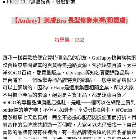
● FREE CUT無痕技術，服貼舒適
【Audrey】美膚Bra 長型修飾束褲(粉透膚)
特惠價：1332
跟我一樣喜歡撿便宜買特價商品的朋友，GoHappy快樂購物網
整合遠東集團豐富的百貨零售通路資源，包括遠東百貨、太平
洋SOGO百貨、愛買量販店、city super等知名實體通路品牌，
是台灣唯一一個匯聚專櫃品牌特賣的網站。一般專櫃品牌很少
可以上網購的，因為GoHapp是遠東集團相關企業，所以大家
不用擔心產品的來源，絕對是百貨正品，都是遠東百貨／
SOGO的專櫃品牌旗艦店進駐，是唯一一個可以在網路上買到
outlet價的地方啦！不但可以刷卡、享受分期0利率，買Outlet
竟然還享七天鑑賞期，完全不必擔心服務因撿便宜而打折。目
前合作的品牌總共超過一百個喔，大家可以先仔細找一下自己
喜歡的品牌有沒有在裡面，有一些品牌特賣匯的國際名品價差