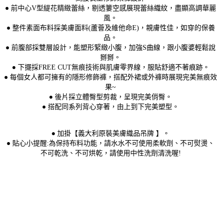
● 前中心V型緹花精緻蕾絲，剔透簍空感展現蕾絲織紋，盡顯高調華麗
風。
● 整件素面布料採美膚面料(蘆薈及維他命E)，親膚性佳，如穿的保養
品。
● 前腹部採雙層設計，能塑形緊緻小腹，加強S曲線，跟小腹婆輕鬆說
掰掰。
● 下擺採FREE CUT無痕技術與肌膚零界線，服貼舒適不著痕跡。
● 每個女人都可擁有的隱形修飾褲，搭配外裙或外褲時展現完美無痕效
果~
● 後片採立體臀型剪裁，呈現完美俏臀。
● 搭配同系列背心穿著，由上到下完美塑型。
● 加掛【義大利原裝美膚織品吊牌 】。
● 貼心小提醒:為保持布料功能，請水水不可使用柔軟劑、不可熨燙、
不可乾洗、不可烘乾，請使用中性洗劑清洗喔!