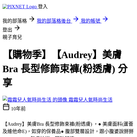
登入
我的部落格
我的部落格後台
我的帳號
登出
親子育兒
【購物季】【Audrey】美膚
Bra 長型修飾束褲(粉透膚) 分
享
霜霜兒人氣時尚生活
10年前
【Audrey】美膚Bra 長型修飾束褲(粉透膚) ，● 美膚面料(蘆薈
及維他命E)，如穿的保養品● 腹部雙層設計，跟小腹婆說掰掰