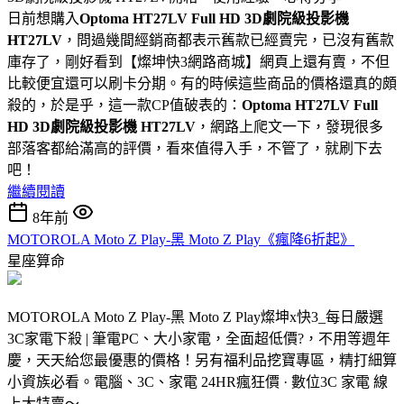
日前想購入
Optoma HT27LV Full HD 3D劇院級投影機
HT27LV
，問過幾間經銷商都表示舊款已經賣完，已沒有舊款
庫存了，剛好看到【燦坤快3網路商城】網頁上還有賣，不但
比較便宜還可以刷卡分期。有的時候這些商品的價格還真的頗
殺的，於是乎，這一款CP值破表的：
Optoma HT27LV Full
HD 3D劇院級投影機 HT27LV
，網路上爬文一下，發現很多
部落客都給滿高的評價，看來值得入手，不管了，就刷下去
吧！
繼續閱讀
8年前
MOTOROLA Moto Z Play-黑 Moto Z Play《瘋降6折起》
星座算命
MOTOROLA Moto Z Play-黑 Moto Z Play燦坤x快3_每日嚴選
3C家電下殺 | 筆電PC、大小家電，全面超低價?，不用等週年
慶，天天給您最優惠的價格！另有福利品挖寶專區，精打細算
小資族必看。電腦、3C、家電 24HR瘋狂價 · 數位3C 家電 線
上大特賣～