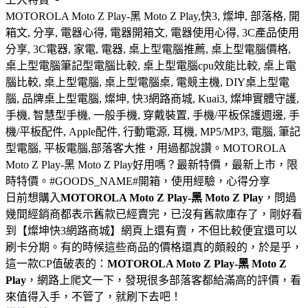
MOTOROLA Moto Z Play-黑 Moto Z Play,快3, 燦坤, 部落格, 開
箱文, 分享, 電器心得, 電器開箱文, 電器使用心得, 3C產品使用
分享, 3C電器, 家電, 電器, 桌上型電腦推薦, 桌上型電腦價格,
桌上型電腦筆記型電腦比較, 桌上型電腦cpu效能比較, 桌上電
腦比較, 桌上型電腦, 桌上型電腦桌, 電競主機, DIY桌上型電
腦, 品牌桌上型電腦, 燦坤, 快3網路商城, Kuai3, 燦坤實體守護,
手機, 智慧型手機, 一般手機, 穿戴裝置, 手機/平板保護週邊, 手
機/平板配件, Apple配件, 行動電源, 耳機, MP5/MP3, 電腦, 筆記
型電腦, 平板電腦,部落客大推，用過都說讚。MOTOROLA
Moto Z Play-黑 Moto Z Play好用嗎？最新特價，最新上市，限
時特價。#GOODS_NAME#開箱，使用經驗，心得分享
日前想購入
MOTOROLA Moto Z Play-黑 Moto Z Play
，問過
幾間經銷商都表示舊款已經賣完，已沒有舊款庫存了，剛好看
到【燦坤快3網路商城】網頁上還有賣，不但比較便宜還可以
刷卡分期。有的時候這些商品的價格還真的頗殺的，於是乎，
這一款CP值破表的：
MOTOROLA Moto Z Play-黑 Moto Z
Play
，網路上爬文一下，發現很多部落客都給滿高的評價，看
來值得入手，不管了，就刷下去吧！