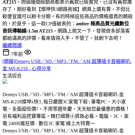
AT215
，問過幾間經銷商都表示舊款已經賣完，已沒有舊款庫
存了，剛好看到【燦坤快3網路商城】網頁上還有賣，不但比
較便宜還可以刷卡分期。有的時候這些商品的價格還真的頗殺
的，於是乎，這一款CP值破表的：
amber 極高品質光纖數位
音訊傳輸線-1.5m AT215
，網路上爬文一下，發現很多部落客
都給滿高的評價，看來值得入手，不管了，就刷下去吧！
繼續閱讀
7年前
[開箱]Dennys USB／SD／MP3／FM／AM 超薄插卡音箱喇叭-
金 MS-K218 - 心得分享
生活綜合
Dennys USB／SD／MP3／FM／AM 超薄插卡音箱喇叭-金
MS-K218燦坤x快3_每日嚴選3C家電下殺 | 筆電PC、大小家
電，全面超低價?，不用等週年慶，天天給您最優惠的價格！
另有福利品挖寶專區，精打細算小資族必看。電腦、3C、家
電 24HR瘋狂價 · 數位3C 家電 線上大特賣～
Dennys USB／SD／MP3／FM／AM 超薄插卡音箱喇叭-金