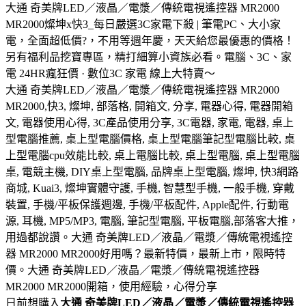
大通 奇美牌LED／液晶／電漿／傳統電視遙控器 MR2000
MR2000燦坤x快3_每日嚴選3C家電下殺 | 筆電PC、大小家
電，全面超低價?，不用等週年慶，天天給您最優惠的價格！
另有福利品挖寶專區，精打細算小資族必看。電腦、3C、家
電 24HR瘋狂價 · 數位3C 家電 線上大特賣～
大通 奇美牌LED／液晶／電漿／傳統電視遙控器 MR2000
MR2000,快3, 燦坤, 部落格, 開箱文, 分享, 電器心得, 電器開箱
文, 電器使用心得, 3C產品使用分享, 3C電器, 家電, 電器, 桌上
型電腦推薦, 桌上型電腦價格, 桌上型電腦筆記型電腦比較, 桌
上型電腦cpu效能比較, 桌上電腦比較, 桌上型電腦, 桌上型電腦
桌, 電競主機, DIY桌上型電腦, 品牌桌上型電腦, 燦坤, 快3網路
商城, Kuai3, 燦坤實體守護, 手機, 智慧型手機, 一般手機, 穿戴
裝置, 手機/平板保護週邊, 手機/平板配件, Apple配件, 行動電
源, 耳機, MP5/MP3, 電腦, 筆記型電腦, 平板電腦,部落客大推，
用過都說讚。大通 奇美牌LED／液晶／電漿／傳統電視遙控
器 MR2000 MR2000好用嗎？最新特價，最新上市，限時特
價。大通 奇美牌LED／液晶／電漿／傳統電視遙控器
MR2000 MR2000開箱，使用經驗，心得分享
日前想購入
大通 奇美牌LED／液晶／電漿／傳統電視遙控器