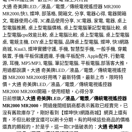
大通 奇美牌LED／液晶／電漿／傳統電視遙控器 MR2000
MR2000,快3, 燦坤, 部落格, 開箱文, 分享, 電器心得, 電器開箱
文, 電器使用心得, 3C產品使用分享, 3C電器, 家電, 電器, 桌上
型電腦推薦, 桌上型電腦價格, 桌上型電腦筆記型電腦比較, 桌
上型電腦cpu效能比較, 桌上電腦比較, 桌上型電腦, 桌上型電腦
桌, 電競主機, DIY桌上型電腦, 品牌桌上型電腦, 燦坤, 快3網路
商城, Kuai3, 燦坤實體守護, 手機, 智慧型手機, 一般手機, 穿戴
裝置, 手機/平板保護週邊, 手機/平板配件, Apple配件, 行動電
源, 耳機, MP5/MP3, 電腦, 筆記型電腦, 平板電腦,部落客大推，
用過都說讚。大通 奇美牌LED／液晶／電漿／傳統電視遙控
器 MR2000 MR2000好用嗎？最新特價，最新上市，限時特
價。大通 奇美牌LED／液晶／電漿／傳統電視遙控器
MR2000 MR2000開箱，使用經驗，心得分享
日前想購入
大通 奇美牌LED／液晶／電漿／傳統電視遙控器
MR2000 MR2000
，問過幾間經銷商都表示舊款已經賣完，已
沒有舊款庫存了，剛好看到【燦坤快3網路商城】網頁上還有
賣，不但比較便宜還可以刷卡分期。有的時候這些商品的價格
還真的頗殺的，於是乎，這一款CP值破表的：
大通 奇美牌