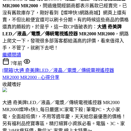
MR2000 MR2000
，問過幾間經銷商都表示舊款已經賣完，已
沒有舊款庫存了，剛好看到【燦坤快3網路商城】網頁上還有
賣，不但比較便宜還可以刷卡分期。有的時候這些商品的價格
還真的頗殺的，於是乎，這一款CP值破表的：
大通 奇美牌
LED／液晶／電漿／傳統電視遙控器 MR2000 MR2000
，網路
上爬文一下，發現很多部落客都給滿高的評價，看來值得入
手，不管了，就刷下去吧！
繼續閱讀
7年前
[開箱]大通 奇美牌LED／液晶／電漿／傳統電視遙控器
MR2000 MR2000 - 心得分享
收藏嗜好
大通 奇美牌LED／液晶／電漿／傳統電視遙控器 MR2000
MR2000燦坤x快3_每日嚴選3C家電下殺 | 筆電PC、大小家
電，全面超低價?，不用等週年慶，天天給您最優惠的價格！
另有福利品挖寶專區，精打細算小資族必看。電腦、3C、家
電 24HR瘋狂價 · 數位3C 家電 線上大特賣～