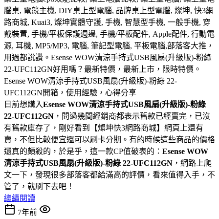
腦桌, 電競主機, DIY桌上型電腦, 品牌桌上型電腦, 燦坤, 快3網
路商城, Kuai3, 燦坤實體守護, 手機, 智慧型手機, 一般手機, 穿
戴裝置, 手機/平板保護週邊, 手機/平板配件, Apple配件, 行動電
源, 耳機, MP5/MP3, 電腦, 筆記型電腦, 平板電腦,部落客大推，
用過都說讚。Esense WOW清涼手持式USB風扇(升級版)-粉綠
22-UFC112GN好用嗎？最新特價，最新上市，限時特價。
Esense WOW清涼手持式USB風扇(升級版)-粉綠 22-
UFC112GN開箱，使用經驗，心得分享
日前想購入
Esense WOW清涼手持式USB風扇(升級版)-粉綠
22-UFC112GN
，問過幾間經銷商都表示舊款已經賣完，已沒
有舊款庫存了，剛好看到【燦坤快3網路商城】網頁上還有
賣，不但比較便宜還可以刷卡分期。有的時候這些商品的價格
還真的頗殺的，於是乎，這一款CP值破表的：
Esense WOW
清涼手持式USB風扇(升級版)-粉綠 22-UFC112GN
，網路上爬
文一下，發現很多部落客都給滿高的評價，看來值得入手，不
管了，就刷下去吧！
繼續閱讀
7年前