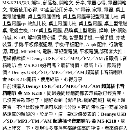
MS-K218,快3, 燦坤, 部落格, 開箱文, 分享, 電器心得, 電器開箱
文, 電器使用心得, 3C產品使用分享, 3C電器, 家電, 電器, 桌上
型電腦推薦, 桌上型電腦價格, 桌上型電腦筆記型電腦比較, 桌
上型電腦cpu效能比較, 桌上電腦比較, 桌上型電腦, 桌上型電腦
桌, 電競主機, DIY桌上型電腦, 品牌桌上型電腦, 燦坤, 快3網路
商城, Kuai3, 燦坤實體守護, 手機, 智慧型手機, 一般手機, 穿戴
裝置, 手機/平板保護週邊, 手機/平板配件, Apple配件, 行動電
源, 耳機, MP5/MP3, 電腦, 筆記型電腦, 平板電腦,部落客大推，
用過都說讚。Dennys USB／SD／MP3／FM／AM 超薄插卡音
箱喇叭-金 MS-K218好用嗎？最新特價，最新上市，限時特
價。Dennys USB／SD／MP3／FM／AM 超薄插卡音箱喇叭-
金 MS-K218開箱，使用經驗，心得分享
日前想購入
Dennys USB／SD／MP3／FM／AM 超薄插卡音
箱喇叭-金 MS-K218
，問過幾間經銷商都表示舊款已經賣完，
已沒有舊款庫存了，剛好看到【燦坤快3網路商城】網頁上還
有賣，不但比較便宜還可以刷卡分期。有的時候這些商品的價
格還真的頗殺的，於是乎，這一款CP值破表的：
Dennys USB
／SD／MP3／FM／AM 超薄插卡音箱喇叭-金 MS-K218
，網
路上爬文一下，發現很多部落客都給滿高的評價，看來值得入