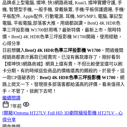
品牌桌上型電腦, 燦坤, 快3網路商城, Kuai3, 燦坤實體守護, 手
機, 智慧型手機, 一般手機, 穿戴裝置, 手機/平板保護週邊, 手機/
平板配件, Apple配件, 行動電源, 耳機, MP5/MP3, 電腦, 筆記型
電腦, 平板電腦,部落客大推，用過都說讚。BenQ 4K HDR色
準三坪投影機 W1700好用嗎？最新特價，最新上市，限時特
價。BenQ 4K HDR色準三坪投影機 W1700開箱，使用經驗，
心得分享
日前想購入
BenQ 4K HDR色準三坪投影機 W1700
，問過幾間
經銷商都表示舊款已經賣完，已沒有舊款庫存了，剛好看到
【燦坤快3網路商城】網頁上還有賣，不但比較便宜還可以刷
卡分期。有的時候這些商品的價格還真的頗殺的，於是乎，這
一款CP值破表的：
BenQ 4K HDR色準三坪投影機 W1700
，網
路上爬文一下，發現很多部落客都給滿高的評價，看來值得入
手，不管了，就刷下去吧！
繼續閱讀
7年前
[開箱]Optoma HT27LV Full HD 3D劇院級投影機 HT27LV - 心
得分享
國內旅遊