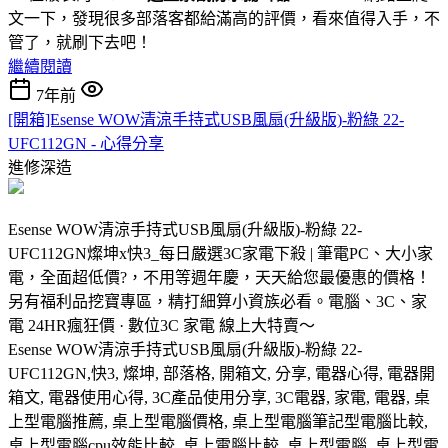
文一下，發現很多部落客都給滿高的評價，看來值得入手，不
管了，就刷下去吧！
繼續閱讀
7年前
[開箱]Esense WOW清涼手持式USB風扇(升級版)-粉綠 22-
UFC112GN - 心得分享
進修深造
Esense WOW清涼手持式USB風扇(升級版)-粉綠 22-
UFC112GN燦坤x快3_每日嚴選3C家電下殺 | 筆電PC、大小家
電，全面超低價?，不用等週年慶，天天給您最優惠的價格！
另有福利品挖寶專區，精打細算小資族必看。電腦、3C、家
電 24HR瘋狂價 · 數位3C 家電 線上大特賣～
Esense WOW清涼手持式USB風扇(升級版)-粉綠 22-
UFC112GN,快3, 燦坤, 部落格, 開箱文, 分享, 電器心得, 電器開
箱文, 電器使用心得, 3C產品使用分享, 3C電器, 家電, 電器, 桌
上型電腦推薦, 桌上型電腦價格, 桌上型電腦筆記型電腦比較,
桌上型電腦cpu效能比較, 桌上電腦比較, 桌上型電腦, 桌上型電