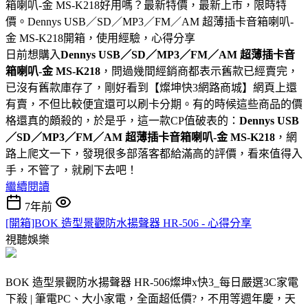
箱喇叭-金 MS-K218好用嗎？最新特價，最新上市，限時特
價。Dennys USB／SD／MP3／FM／AM 超薄插卡音箱喇叭-
金 MS-K218開箱，使用經驗，心得分享
日前想購入
Dennys USB／SD／MP3／FM／AM 超薄插卡音
箱喇叭-金 MS-K218
，問過幾間經銷商都表示舊款已經賣完，
已沒有舊款庫存了，剛好看到【燦坤快3網路商城】網頁上還
有賣，不但比較便宜還可以刷卡分期。有的時候這些商品的價
格還真的頗殺的，於是乎，這一款CP值破表的：
Dennys USB
／SD／MP3／FM／AM 超薄插卡音箱喇叭-金 MS-K218
，網
路上爬文一下，發現很多部落客都給滿高的評價，看來值得入
手，不管了，就刷下去吧！
繼續閱讀
7年前
[開箱]BOK 造型景觀防水揚聲器 HR-506 - 心得分享
視聽娛樂
BOK 造型景觀防水揚聲器 HR-506燦坤x快3_每日嚴選3C家電
下殺 | 筆電PC、大小家電，全面超低價?，不用等週年慶，天