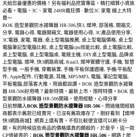
天給您最優惠的價格！另有福利品挖寶專區，精打細算小資族
必看。電腦、3C、家電 24HR瘋狂價 · 數位3C 家電 線上大特
賣～
BOK 造型景觀防水揚聲器 HR-506,快3, 燦坤, 部落格, 開箱文,
分享, 電器心得, 電器開箱文, 電器使用心得, 3C產品使用分享,
3C電器, 家電, 電器, 桌上型電腦推薦, 桌上型電腦價格, 桌上型
電腦筆記型電腦比較, 桌上型電腦cpu效能比較, 桌上電腦比較,
桌上型電腦, 桌上型電腦桌, 電競主機, DIY桌上型電腦, 品牌桌
上型電腦, 燦坤, 快3網路商城, Kuai3, 燦坤實體守護, 手機, 智慧
型手機, 一般手機, 穿戴裝置, 手機/平板保護週邊, 手機/平板配
件, Apple配件, 行動電源, 耳機, MP5/MP3, 電腦, 筆記型電腦,
平板電腦,部落客大推，用過都說讚。BOK 造型景觀防水揚聲
器 HR-506好用嗎？最新特價，最新上市，限時特價。BOK 造
型景觀防水揚聲器 HR-506開箱，使用經驗，心得分享
日前想購入
BOK 造型景觀防水揚聲器 HR-506
，問過幾間經銷
商都表示舊款已經賣完，已沒有舊款庫存了，剛好看到【燦坤
快3網路商城】網頁上還有賣，不但比較便宜還可以刷卡分
期。有的時候這些商品的價格還真的頗殺的，於是乎，這一款
CP值破表的：
BOK 造型景觀防水揚聲器 HR-506
，網路上爬