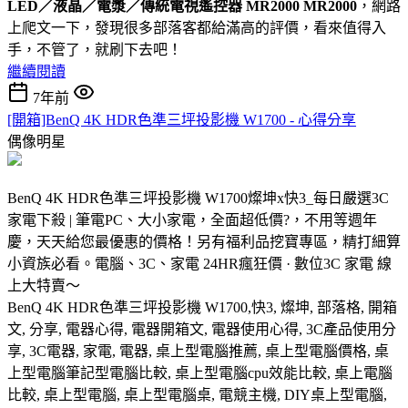
LED／液晶／電漿／傳統電視遙控器 MR2000 MR2000
，網路
上爬文一下，發現很多部落客都給滿高的評價，看來值得入
手，不管了，就刷下去吧！
繼續閱讀
7年前
[開箱]BenQ 4K HDR色準三坪投影機 W1700 - 心得分享
偶像明星
BenQ 4K HDR色準三坪投影機 W1700燦坤x快3_每日嚴選3C
家電下殺 | 筆電PC、大小家電，全面超低價?，不用等週年
慶，天天給您最優惠的價格！另有福利品挖寶專區，精打細算
小資族必看。電腦、3C、家電 24HR瘋狂價 · 數位3C 家電 線
上大特賣～
BenQ 4K HDR色準三坪投影機 W1700,快3, 燦坤, 部落格, 開箱
文, 分享, 電器心得, 電器開箱文, 電器使用心得, 3C產品使用分
享, 3C電器, 家電, 電器, 桌上型電腦推薦, 桌上型電腦價格, 桌
上型電腦筆記型電腦比較, 桌上型電腦cpu效能比較, 桌上電腦
比較, 桌上型電腦, 桌上型電腦桌, 電競主機, DIY桌上型電腦,