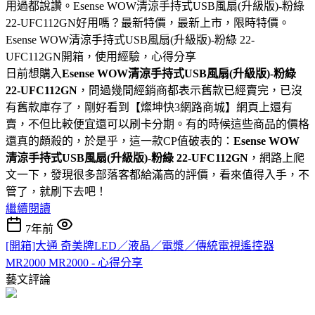
用過都說讚。Esense WOW清涼手持式USB風扇(升級版)-粉綠
22-UFC112GN好用嗎？最新特價，最新上市，限時特價。
Esense WOW清涼手持式USB風扇(升級版)-粉綠 22-
UFC112GN開箱，使用經驗，心得分享
日前想購入
Esense WOW清涼手持式USB風扇(升級版)-粉綠
22-UFC112GN
，問過幾間經銷商都表示舊款已經賣完，已沒
有舊款庫存了，剛好看到【燦坤快3網路商城】網頁上還有
賣，不但比較便宜還可以刷卡分期。有的時候這些商品的價格
還真的頗殺的，於是乎，這一款CP值破表的：
Esense WOW
清涼手持式USB風扇(升級版)-粉綠 22-UFC112GN
，網路上爬
文一下，發現很多部落客都給滿高的評價，看來值得入手，不
管了，就刷下去吧！
繼續閱讀
7年前
[開箱]大通 奇美牌LED／液晶／電漿／傳統電視遙控器
MR2000 MR2000 - 心得分享
藝文評論