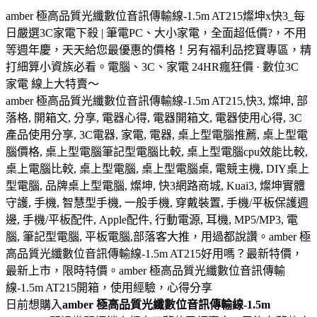
amber 極高品質光纖數位音訊傳輸線-1.5m AT215燦坤x快3_每
日嚴選3C家電下殺 | 筆電PC、大小家電，全面超低價?，不用
等週年慶，天天給您最優惠的價格！另有福利品挖寶專區，精
打細算小資族必看。電腦、3C、家電 24HR瘋狂價 · 數位3C
家電 線上大特賣～
amber 極高品質光纖數位音訊傳輸線-1.5m AT215,快3, 燦坤, 部
落格, 開箱文, 分享, 電器心得, 電器開箱文, 電器使用心得, 3C
產品使用分享, 3C電器, 家電, 電器, 桌上型電腦推薦, 桌上型電
腦價格, 桌上型電腦筆記型電腦比較, 桌上型電腦cpu效能比較,
桌上電腦比較, 桌上型電腦, 桌上型電腦桌, 電競主機, DIY桌上
型電腦, 品牌桌上型電腦, 燦坤, 快3網路商城, Kuai3, 燦坤實體
守護, 手機, 智慧型手機, 一般手機, 穿戴裝置, 手機/平板保護週
邊, 手機/平板配件, Apple配件, 行動電源, 耳機, MP5/MP3, 電
腦, 筆記型電腦, 平板電腦,部落客大推，用過都說讚。amber 極
高品質光纖數位音訊傳輸線-1.5m AT215好用嗎？最新特價，
最新上市，限時特價。amber 極高品質光纖數位音訊傳輸
線-1.5m AT215開箱，使用經驗，心得分享
日前想購入
amber 極高品質光纖數位音訊傳輸線-1.5m