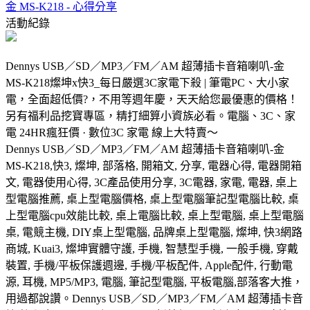
金 MS-K218 - 心得分享
活動紀錄
Dennys USB／SD／MP3／FM／AM 超薄插卡音箱喇叭-金
MS-K218燦坤x快3_每日嚴選3C家電下殺 | 筆電PC、大小家
電，全面超低價?，不用等週年慶，天天給您最優惠的價格！
另有福利品挖寶專區，精打細算小資族必看。電腦、3C、家
電 24HR瘋狂價 · 數位3C 家電 線上大特賣～
Dennys USB／SD／MP3／FM／AM 超薄插卡音箱喇叭-金
MS-K218,快3, 燦坤, 部落格, 開箱文, 分享, 電器心得, 電器開箱
文, 電器使用心得, 3C產品使用分享, 3C電器, 家電, 電器, 桌上
型電腦推薦, 桌上型電腦價格, 桌上型電腦筆記型電腦比較, 桌
上型電腦cpu效能比較, 桌上電腦比較, 桌上型電腦, 桌上型電腦
桌, 電競主機, DIY桌上型電腦, 品牌桌上型電腦, 燦坤, 快3網路
商城, Kuai3, 燦坤實體守護, 手機, 智慧型手機, 一般手機, 穿戴
裝置, 手機/平板保護週邊, 手機/平板配件, Apple配件, 行動電
源, 耳機, MP5/MP3, 電腦, 筆記型電腦, 平板電腦,部落客大推，
用過都說讚。Dennys USB／SD／MP3／FM／AM 超薄插卡音