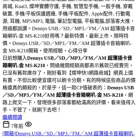
商城, Kuai3, 燦坤實體守護, 手機, 智慧型手機, 一般手機, 穿戴
裝置, 手機/平板保護週邊, 手機/平板配件, Apple配件, 行動電
源, 耳機, MP5/MP3, 電腦, 筆記型電腦, 平板電腦,部落客大推，
用過都說讚。Dennys USB／SD／MP3／FM／AM 超薄插卡音
箱喇叭-金 MS-K218好用嗎？最新特價，最新上市，限時特
價。Dennys USB／SD／MP3／FM／AM 超薄插卡音箱喇叭-
金 MS-K218開箱，使用經驗，心得分享
日前想購入
Dennys USB／SD／MP3／FM／AM 超薄插卡音
箱喇叭-金 MS-K218
，問過幾間經銷商都表示舊款已經賣完，
已沒有舊款庫存了，剛好看到【燦坤快3網路商城】網頁上還
有賣，不但比較便宜還可以刷卡分期。有的時候這些商品的價
格還真的頗殺的，於是乎，這一款CP值破表的：
Dennys USB
／SD／MP3／FM／AM 超薄插卡音箱喇叭-金 MS-K218
，網
路上爬文一下，發現很多部落客都給滿高的評價，看來值得入
手，不管了，就刷下去吧！
繼續閱讀
7年前
[開箱]Dennys USB／SD／MP3／FM／AM 超薄插卡音箱喇叭-