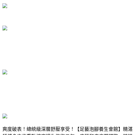
爽度破表！總統級深層舒壓享受！【足藝泡腳養生會館】精湛