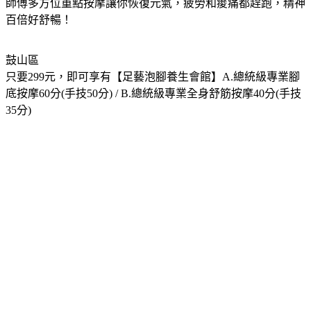
師傅多方位重點按摩讓你恢復元氣，疲勞和痠痛都趕跑，精神
百倍好舒暢！
鼓山區
只要299元，即可享有【足藝泡腳養生會館】A.總統級專業腳
底按摩60分(手技50分) / B.總統級專業全身舒筋按摩40分(手技
35分)