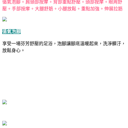
循氣泡腳 + 肩頸部按摩 + 背部重點舒壓 + 頭部按摩 + 眼周舒
壓 + 手部按摩 + 大腿舒筋 + 小腿放鬆 + 重點加強 + 伸展拉筋
循氣泡腳
享受一場芬芳舒壓的足浴，泡腳讓腳底溫暖起來，洗淨髒汙，
放鬆身心。