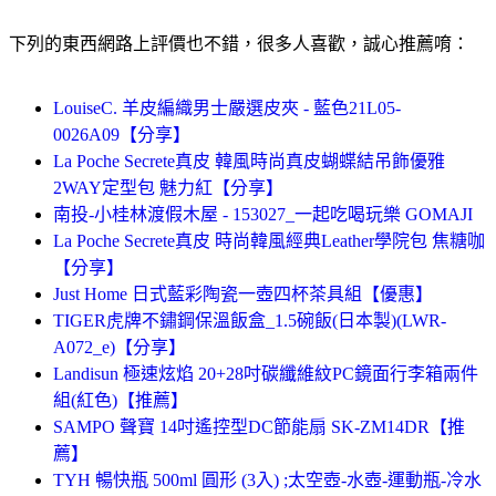
下列的東西網路上評價也不錯，很多人喜歡，誠心推薦唷：
LouiseC. 羊皮編織男士嚴選皮夾 - 藍色21L05-
0026A09【分享】
La Poche Secrete真皮 韓風時尚真皮蝴蝶結吊飾優雅
2WAY定型包 魅力紅【分享】
南投-小桂林渡假木屋 - 153027_一起吃喝玩樂 GOMAJI
La Poche Secrete真皮 時尚韓風經典Leather學院包 焦糖咖
【分享】
Just Home 日式藍彩陶瓷一壺四杯茶具組【優惠】
TIGER虎牌不鏽鋼保溫飯盒_1.5碗飯(日本製)(LWR-
A072_e)【分享】
Landisun 極速炫焰 20+28吋碳纖維紋PC鏡面行李箱兩件
組(紅色)【推薦】
SAMPO 聲寶 14吋遙控型DC節能扇 SK-ZM14DR【推
薦】
TYH 暢快瓶 500ml 圓形 (3入) ;太空壺-水壺-運動瓶-冷水