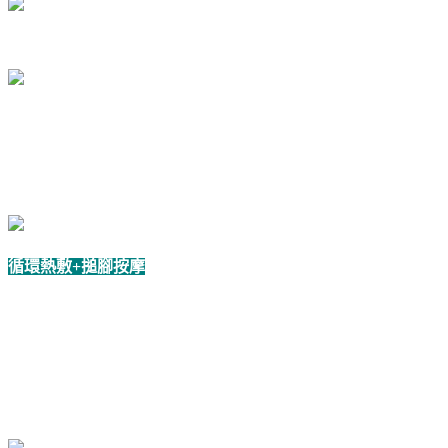
循環熱敷+搥腳按摩