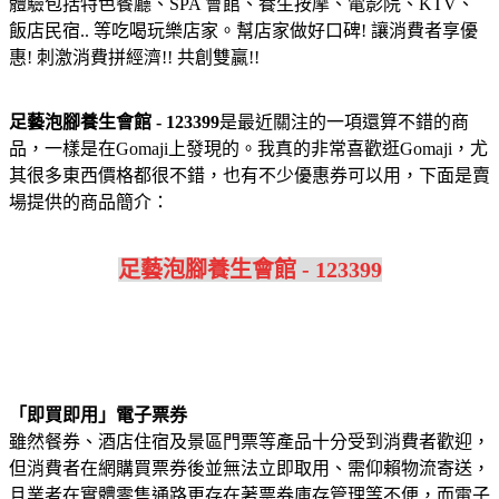
體驗包括特色餐廳、SPA 會館、養生按摩、電影院、KTV、
飯店民宿.. 等吃喝玩樂店家。幫店家做好口碑! 讓消費者享優
惠! 刺激消費拼經濟!! 共創雙贏!!
足藝泡腳養生會館 - 123399
是最近關注的一項還算不錯的商
品，一樣是在Gomaji上發現的。我真的非常喜歡逛Gomaji，尤
其很多東西價格都很不錯，也有不少優惠券可以用，下面是賣
場提供的商品簡介：
足藝泡腳養生會館 - 123399
「即買即用」電子票券
雖然餐券、酒店住宿及景區門票等產品十分受到消費者歡迎，
但消費者在網購買票券後並無法立即取用、需仰賴物流寄送，
且業者在實體零售通路更存在著票券庫存管理等不便，而電子