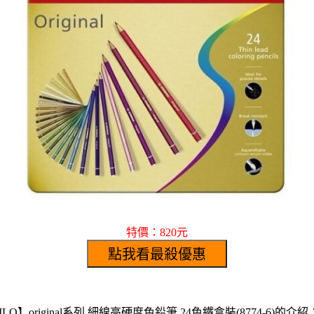
特價：820元
】original系列 細線高硬度色鉛筆 24色鐵盒裝(8774-6)的介紹