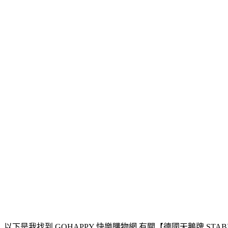
以下是我找到 GOHAPPY 快樂購物網 有關【德國天鵝牌 STABILO